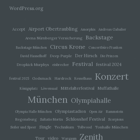
Person beziehen, zu bewerten, insbesondere,
WordPress.org
um Aspekte bezüglich Arbeitsleistung,
wirtschaftlicher Lage, Gesundheit, persönlicher
Vorlieben, Interessen, Zuverlässigkeit, Verhalten,
Aufenthaltsort oder Ortswechsel dieser
Airport Obertraubling
Accept
natürlichen Person zu analysieren oder
Amorphis
Andreas Gabalier
vorherzusagen.
Backstage
Arena Nürnberger Versicherung
Circus Krone
Backstage München
Concertbüro Franken
f) Pseudonymisierung
Der Hirsch
Deep Purple
David Hasselhoff
Die Prinzen
Festival
festival 2024
Dropkick Murphys
eisbrecher
Pseudonymisierung ist die Verarbeitung
personenbezogener Daten in einer Weise, auf
Konzert
welche die personenbezogenen Daten ohne
Godsmack
Hardrock
festival 2025
Kesselhaus
Hinzuziehung zusätzlicher Informationen nicht
Mittelalterfestival
Muffathalle
mehr einer spezifischen betroffenen Person
Königsplatz
Löwensaal
zugeordnet werden können, sofern diese
München
Olympiahalle
zusätzlichen Informationen gesondert aufbewahrt
werden und technischen und organisatorischen
Maßnahmen unterliegen, die gewährleisten, dass
Olympiastadion
Olympia Halle München
Open Air
Rammstein
die personenbezogenen Daten nicht einer
Schlosshof Festival
Regensburg
Saltatio Mortis
Scorpions
identifizierten oder identifizierbaren natürlichen
Person zugewiesen werden.
Single
Technikum
Tonhalle München
Seiler und Speer
Tollwood
Zenith
video
Tour
Wargasm