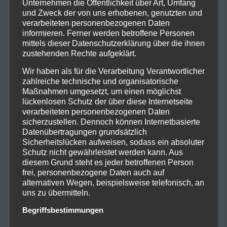
Unternehmen die Öffentlichkeit über Art, Umfang
Rockbands ihrer Generation. Die Fans dürfen sich auf
und Zweck der von uns erhobenen, genutzten und
die bevorstehende und sicherlich auch
verarbeiteten personenbezogenen Daten
informieren. Ferner werden betroffene Personen
beeindruckende Live-Shows freuen, die den
mittels dieser Datenschutzerklärung über die ihnen
legendären Status der Band weiter festigen wird.
zustehenden Rechte aufgeklärt.
Unterstütz werden sie von ihren Kollegen P.O.D. und
Wir haben als für die Verarbeitung Verantwortlicher
DROWNING POOL.
zahlreiche technische und organisatorische
Maßnahmen umgesetzt, um einen möglichst
Tour Daten:
lückenlosen Schutz der über diese Internetseite
29.03.2025, Wien – Raiffeisen Halle am Gasometer
verarbeiteten personenbezogenen Daten
01.04.2025, Leipzig – Haus Auensee
sicherzustellen. Dennoch können Internetbasierte
02.04.2025, München – Zenith
Datenübertragungen grundsätzlich
Sicherheitslücken aufweisen, sodass ein absoluter
04.04.2025, Berlin – Columbiahalle
Schutz nicht gewährleistet werden kann. Aus
05.04.2025, Offenbach am Main – Stadthalle
diesem Grund steht es jeder betroffenen Person
11.04.2025, Hamburg – Inselpark Arena
frei, personenbezogene Daten auch auf
12.04.2025, Oberhausen – Turbinenhalle
alternativen Wegen, beispielsweise telefonisch, an
uns zu übermitteln.
Tickets gibt’s unter:
Begriffsbestimmungen
www.eventim.de