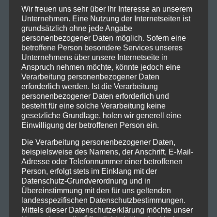
Auszeichnungen erhielten sowie auch Grammy-
Wir freuen uns sehr über Ihr Interesse an unserem
Nominierungen. Besonders die Singles „Voodoo“ und
Unternehmen. Eine Nutzung der Internetseiten ist
grundsätzlich ohne jede Angabe
„I Stand Alone“ etablierten die Band als festen
personenbezogener Daten möglich. Sofern eine
Bestandteil der Rockszene.
betroffene Person besondere Services unseres
Unternehmens über unsere Internetseite in
Godsmack
ist vor allem für ihre dynamischen und
Anspruch nehmen möchte, könnte jedoch eine
emotional aufgeladenen Live-Auftritte bekannt, die
Verarbeitung personenbezogener Daten
sie regelmäßig auf große Festivals und in Arenen
erforderlich werden. Ist die Verarbeitung
personenbezogener Daten erforderlich und
weltweit führen. Ihre Fans schätzen nicht nur die
besteht für eine solche Verarbeitung keine
musikalische Qualität, sondern auch die Authentizität
gesetzliche Grundlage, holen wir generell eine
und Energie, die sie auf der Bühne versprühen. Die
Einwilligung der betroffenen Person ein.
Band hat mit
IV
(2006),
The Oracle
(2010),
1000hp
Die Verarbeitung personenbezogener Daten,
(2014),
When Legends Rise
(2018) und
Lighting Up the
beispielsweise des Namens, der Anschrift, E-Mail-
Sky
(2023) immer wieder neue Alben veröffentlicht
Adresse oder Telefonnummer einer betroffenen
und ihre musikalische Entwicklung fortgesetzt, ohne
Person, erfolgt stets im Einklang mit der
Datenschutz-Grundverordnung und in
ihre charakteristischen Merkmale zu verlieren.
Übereinstimmung mit den für uns geltenden
landesspezifischen Datenschutzbestimmungen.
Mit einer Karriere, die mittlerweile drei Jahrzehnten
Mittels dieser Datenschutzerklärung möchte unser
umfasst, bleibt
Godsmack
eine der einflussreichsten