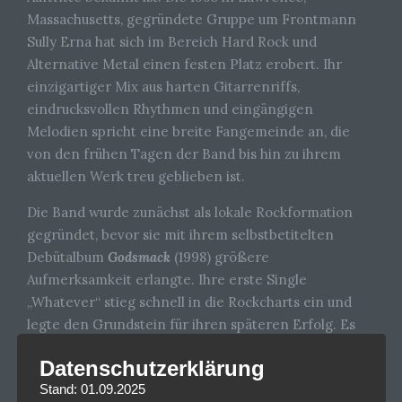
Massachusetts, gegründete Gruppe um Frontmann
Sully Erna hat sich im Bereich Hard Rock und
Alternative Metal einen festen Platz erobert. Ihr
einzigartiger Mix aus harten Gitarrenriffs,
eindrucksvollen Rhythmen und eingängigen
Melodien spricht eine breite Fangemeinde an, die
von den frühen Tagen der Band bis hin zu ihrem
aktuellen Werk treu geblieben ist.
Die Band wurde zunächst als lokale Rockformation
gegründet, bevor sie mit ihrem selbstbetitelten
Debütalbum
Godsmack
(1998) größere
Aufmerksamkeit erlangte. Ihre erste Single
„Whatever“ stieg schnell in die Rockcharts ein und
legte den Grundstein für ihren späteren Erfolg. Es
folgten die Alben Awake (2000) und Faceless (2003),
Datenschutzerklärung
mit denen sie auch international große Erfolge
Stand: 01.09.2025
feierten und zahlreiche Gold- und Platin-