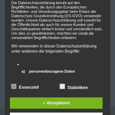
Die Datenschutzerklärung beruht auf den
Links:
Begrifflichkeiten, die durch den Europäischen
www.facebook.com/Godsmack
Richtlinien- und Verordnungsgeber beim Erlass der
Datenschutz-Grundverordnung (DS-GVO) verwendet
www.instagram.com/godsmack
wurden. Unsere Datenschutzerklärung soll sowohl für
die Öffentlichkeit als auch für unsere Kunden und
Tags:
Godsmack
,
München
,
Zenith
Geschäftspartner einfach lesbar und verständlich sein.
Um dies zu gewährleisten, möchten wir vorab die
verwendeten Begrifflichkeiten erläutern.
Wir verwenden in dieser Datenschutzerklärung
unter anderem die folgenden Begriffe:
0
0
a) personenbezogene Daten
Beitragsnavigation
PREVIOUS POST
NEXT POST
Personenbezogene Daten sind alle
Live on Stage: 2025-02-11
Live on Stage: 2025-04-
Informationen, die sich auf eine identifizierte oder
Essenziell
Statistiken
Dropkick Murphys
02 Godsmack @Zenith
identifizierbare natürliche Person (im Folgenden
„betroffene Person") beziehen. Als identifizierbar
@Zenith Muc
Muc
wird eine natürliche Person angesehen, die direkt
✓ Akzeptieren
oder indirekt, insbesondere mittels Zuordnung zu
einer Kennung wie einem Namen, zu einer
Kennnummer, zu Standortdaten, zu einer Online-