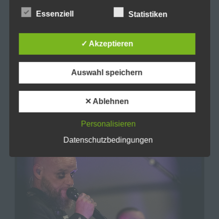
oder die Vernichtung.
Essenziell
Statistiken
d) Einschränkung der Verarbeitung
✓ Akzeptieren
Einschränkung der Verarbeitung ist die
Markierung gespeicherter personenbezogener
Auswahl speichern
Daten mit dem Ziel, ihre künftige Verarbeitung
einzuschränken.
✕ Ablehnen
e) Profiling
Personalisieren
Profiling ist jede Art der automatisierten
Datenschutzbedingungen
Verarbeitung personenbezogener Daten, die
darin besteht, dass diese personenbezogenen
Daten verwendet werden, um bestimmte
persönliche Aspekte, die sich auf eine natürliche
Person beziehen, zu bewerten, insbesondere,
um Aspekte bezüglich Arbeitsleistung,
wirtschaftlicher Lage, Gesundheit, persönlicher
Vorlieben, Interessen, Zuverlässigkeit, Verhalten,
Aufenthaltsort oder Ortswechsel dieser
natürlichen Person zu analysieren oder