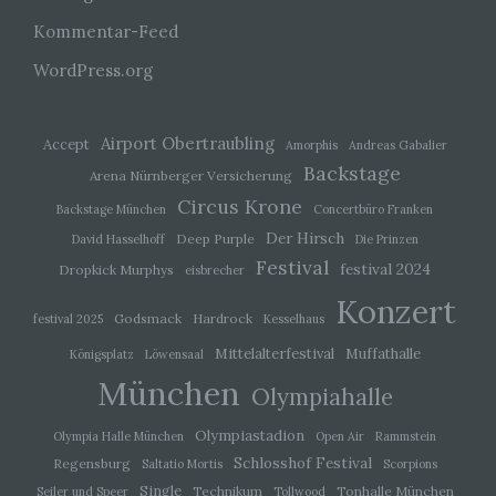
Kommentar-Feed
Einwilligung ist jede von der betroffenen Person
freiwillig für den bestimmten Fall in informierter
WordPress.org
Weise und unmissverständlich abgegebene
Willensbekundung in Form einer Erklärung oder
einer sonstigen eindeutigen bestätigenden
Handlung, mit der die betroffene Person zu
Airport Obertraubling
Accept
verstehen gibt, dass sie mit der Verarbeitung der
Amorphis
Andreas Gabalier
sie betreffenden personenbezogenen Daten
Backstage
Arena Nürnberger Versicherung
einverstanden ist.
Circus Krone
Backstage München
Concertbüro Franken
Der Hirsch
Deep Purple
David Hasselhoff
Die Prinzen
Name und Anschrift des für die Verarbeitung
Festival
festival 2024
Dropkick Murphys
eisbrecher
Verantwortlichen
Konzert
Godsmack
Hardrock
festival 2025
Kesselhaus
Verantwortlicher im Sinne der Datenschutz-
Grundverordnung, sonstiger in den Mitgliedstaaten der
Mittelalterfestival
Muffathalle
Königsplatz
Löwensaal
Europäischen Union geltenden Datenschutzgesetze
München
und anderer Bestimmungen mit
Olympiahalle
datenschutzrechtlichem Charakter ist die:
Olympiastadion
Olympia Halle München
Open Air
Rammstein
Michaela Mayerr
Schlosshof Festival
Regensburg
Saltatio Mortis
Scorpions
Hauffstraße 10
Single
Technikum
Tonhalle München
Seiler und Speer
Tollwood