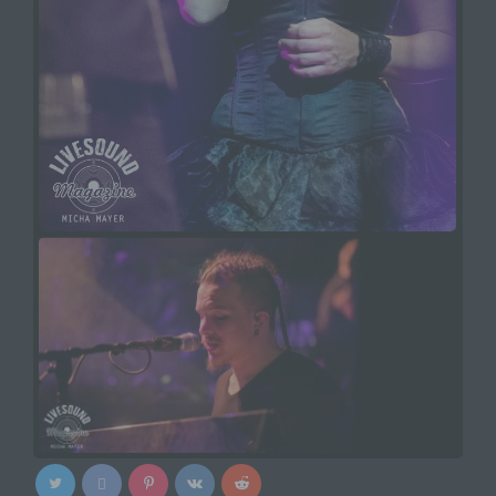
Person, Behörde, Einrichtung oder andere Stelle,
die allein oder gemeinsam mit anderen über die
Zwecke und Mittel der Verarbeitung von
personenbezogenen Daten entscheidet. Sind die
Zwecke und Mittel dieser Verarbeitung durch das
Unionsrecht oder das Recht der Mitgliedstaaten
vorgegeben, so kann der Verantwortliche
beziehungsweise können die bestimmten
Kriterien seiner Benennung nach dem
Unionsrecht oder dem Recht der Mitgliedstaaten
vorgesehen werden.
h) Auftragsverarbeiter
Auftragsverarbeiter ist eine natürliche oder
juristische Person, Behörde, Einrichtung oder
andere Stelle, die personenbezogene Daten im
Auftrag des Verantwortlichen verarbeitet.
i) Empfänger
Empfänger ist eine natürliche oder juristische