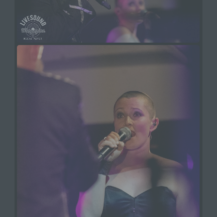
vorherzusagen.
f) Pseudonymisierung
Pseudonymisierung ist die Verarbeitung
personenbezogener Daten in einer Weise, auf
welche die personenbezogenen Daten ohne
Hinzuziehung zusätzlicher Informationen nicht
mehr einer spezifischen betroffenen Person
zugeordnet werden können, sofern diese
zusätzlichen Informationen gesondert aufbewahrt
werden und technischen und organisatorischen
Maßnahmen unterliegen, die gewährleisten, dass
die personenbezogenen Daten nicht einer
identifizierten oder identifizierbaren natürlichen
Person zugewiesen werden.
g) Verantwortlicher oder für die
Verarbeitung Verantwortlicher
Verantwortlicher oder für die Verarbeitung
Verantwortlicher ist die natürliche oder juristische