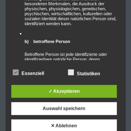
besonderen Merkmalen, die Ausdruck der
physischen, physiologischen, genetischen,
psychischen, wirtschaftlichen, kulturellen oder
sozialen Identität dieser natürlichen Person sind,
identifiziert werden kann.
b) betroffene Person
Betroffene Person ist jede identifizierte oder
identifizierbare natürliche Person, deren
personenbezogene Daten von dem für die
Verarbeitung Verantwortlichen verarbeitet
Essenziell
Statistiken
werden.
✓ Akzeptieren
c) Verarbeitung
Verarbeitung ist jeder mit oder ohne Hilfe
Auswahl speichern
automatisierter Verfahren ausgeführte Vorgang
oder jede solche Vorgangsreihe im
Zusammenhang mit personenbezogenen Daten
wie das Erheben, das Erfassen, die
✕ Ablehnen
Organisation, das Ordnen, die Speicherung, die