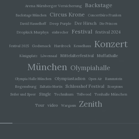
Backstage
Arena Nürnberger Versicherung
i) Empfänger
Circus Krone
Backstage München
Concertbüro Franken
Der Hirsch
Deep Purple
David Hasselhoff
Die Prinzen
Empfänger ist eine natürliche oder juristische
Person, Behörde, Einrichtung oder andere Stelle,
Festival
festival 2024
Dropkick Murphys
eisbrecher
der personenbezogene Daten offengelegt
werden, unabhängig davon, ob es sich bei ihr um
Konzert
einen Dritten handelt oder nicht. Behörden, die im
Godsmack
Hardrock
festival 2025
Kesselhaus
Rahmen eines bestimmten
Mittelalterfestival
Muffathalle
Königsplatz
Löwensaal
Untersuchungsauftrags nach dem Unionsrecht
oder dem Recht der Mitgliedstaaten
München
Olympiahalle
möglicherweise personenbezogene Daten
erhalten, gelten jedoch nicht als Empfänger.
Olympiastadion
Olympia Halle München
Open Air
Rammstein
Schlosshof Festival
Regensburg
Saltatio Mortis
Scorpions
j) Dritter
Single
Technikum
Tonhalle München
Seiler und Speer
Tollwood
Zenith
Dritter ist eine natürliche oder juristische Person,
video
Tour
Wargasm
Behörde, Einrichtung oder andere Stelle außer
der betroffenen Person, dem Verantwortlichen,
dem Auftragsverarbeiter und den Personen, die
unter der unmittelbaren Verantwortung des
Verantwortlichen oder des Auftragsverarbeiters
befugt sind, die personenbezogenen Daten zu