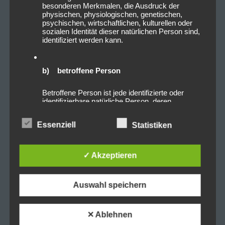
besonderen Merkmalen, die Ausdruck der
physischen, physiologischen, genetischen,
psychischen, wirtschaftlichen, kulturellen oder
sozialen Identität dieser natürlichen Person sind,
identifiziert werden kann.
b) betroffene Person
Betroffene Person ist jede identifizierte oder
identifizierbare natürliche Person, deren
personenbezogene Daten von dem für die
Verarbeitung Verantwortlichen verarbeitet
Essenziell
Statistiken
werden.
✓ Akzeptieren
c) Verarbeitung
Verarbeitung ist jeder mit oder ohne Hilfe
Auswahl speichern
automatisierter Verfahren ausgeführte Vorgang
oder jede solche Vorgangsreihe im
Zusammenhang mit personenbezogenen Daten
wie das Erheben, das Erfassen, die
✕ Ablehnen
Organisation, das Ordnen, die Speicherung, die