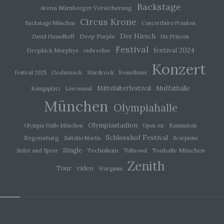
Backstage
Arena Nürnberger Versicherung
i) Empfänger
Circus Krone
Backstage München
Concertbüro Franken
Der Hirsch
Deep Purple
David Hasselhoff
Die Prinzen
Empfänger ist eine natürliche oder juristische
Festival
Person, Behörde, Einrichtung oder andere Stelle,
festival 2024
Dropkick Murphys
eisbrecher
der personenbezogene Daten offengelegt
Konzert
werden, unabhängig davon, ob es sich bei ihr um
Godsmack
Hardrock
festival 2025
Kesselhaus
einen Dritten handelt oder nicht. Behörden, die im
Rahmen eines bestimmten
Mittelalterfestival
Muffathalle
Königsplatz
Löwensaal
Untersuchungsauftrags nach dem Unionsrecht
oder dem Recht der Mitgliedstaaten
München
Olympiahalle
möglicherweise personenbezogene Daten
erhalten, gelten jedoch nicht als Empfänger.
Olympiastadion
Olympia Halle München
Open Air
Rammstein
Schlosshof Festival
Regensburg
Saltatio Mortis
Scorpions
j) Dritter
Single
Technikum
Tonhalle München
Seiler und Speer
Tollwood
Zenith
video
Tour
Dritter ist eine natürliche oder juristische Person,
Wargasm
Behörde, Einrichtung oder andere Stelle außer
der betroffenen Person, dem Verantwortlichen,
dem Auftragsverarbeiter und den Personen, die
unter der unmittelbaren Verantwortung des
Verantwortlichen oder des Auftragsverarbeiters
befugt sind, die personenbezogenen Daten zu