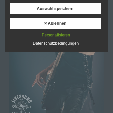
verarbeiten.
Auswahl speichern
k) Einwilligung
✕ Ablehnen
Einwilligung ist jede von der betroffenen Person
freiwillig für den bestimmten Fall in informierter
Personalisieren
Weise und unmissverständlich abgegebene
Willensbekundung in Form einer Erklärung oder
Datenschutzbedingungen
einer sonstigen eindeutigen bestätigenden
Handlung, mit der die betroffene Person zu
verstehen gibt, dass sie mit der Verarbeitung der
sie betreffenden personenbezogenen Daten
einverstanden ist.
Name und Anschrift des für die Verarbeitung
Verantwortlichen
Verantwortlicher im Sinne der Datenschutz-
Grundverordnung, sonstiger in den Mitgliedstaaten der
Europäischen Union geltenden Datenschutzgesetze
und anderer Bestimmungen mit
datenschutzrechtlichem Charakter ist die: