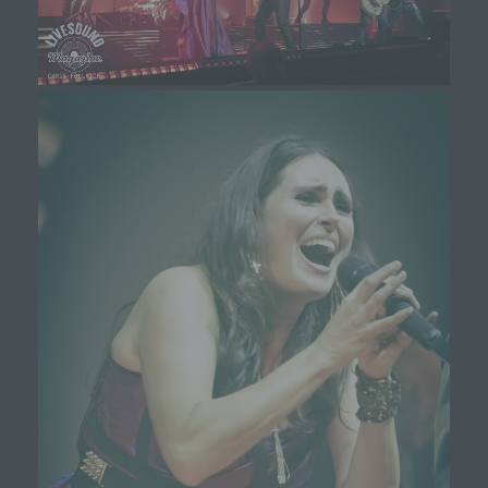
SessionStorage durch entsprechende Einstellung in
Ihrem Browser verhindern.
Zahlreiche Internetseiten und Server verwenden
Cookies. Viele Cookies enthalten eine sogenannte
Cookie-ID. Eine Cookie-ID ist eine eindeutige
Kennung des Cookies. Sie besteht aus einer
Zeichenfolge, durch welche Internetseiten und
Server dem konkreten Internetbrowser zugeordnet
werden können, in dem das Cookie gespeichert
wurde. Dies ermöglicht es den besuchten
Internetseiten und Servern, den individuellen
Browser der betroffenen Person von anderen
Internetbrowsern, die andere Cookies enthalten,
zu unterscheiden. Ein bestimmter Internetbrowser
kann über die eindeutige Cookie-ID wiedererkannt
und identifiziert werden.
Durch den Einsatz von Cookies kann den Nutzern
dieser Internetseite nutzerfreundlichere Services
bereitstellen, die ohne die Cookie-Setzung nicht
möglich wären.
Mittels eines Cookies können die Informationen