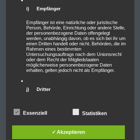
i) Empfänger
Empfänger ist eine natürliche oder juristische
Person, Behörde, Einrichtung oder andere Stelle,
der personenbezogene Daten offengelegt
werden, unabhängig davon, ob es sich bei ihr um
einen Dritten handelt oder nicht. Behörden, die im
Rahmen eines bestimmten
Untersuchungsauftrags nach dem Unionsrecht
oder dem Recht der Mitgliedstaaten
möglicherweise personenbezogene Daten
erhalten, gelten jedoch nicht als Empfänger.
j) Dritter
Dritter ist eine natürliche oder juristische Person,
Behörde, Einrichtung oder andere Stelle außer
Essenziell
Statistiken
der betroffenen Person, dem Verantwortlichen,
dem Auftragsverarbeiter und den Personen, die
unter der unmittelbaren Verantwortung des
Verantwortlichen oder des Auftragsverarbeiters
✓ Akzeptieren
befugt sind, die personenbezogenen Daten zu