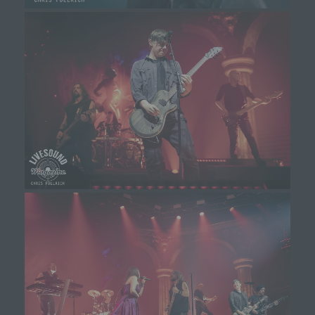
Michaela Mayerr
Hauffstraße 10
90491 Nürnberg
Deutschland
01777102175
E-Mail: info@livesound-magazine.com
Cookies / SessionStorage / LocalStorage
Die Internetseiten verwenden teilweise so genannte
Cookies, LocalStorage und SessionStorage. Dies dient
dazu, unser Angebot nutzerfreundlicher, effektiver und
sicherer zu machen. Local Storage und
SessionStorage ist eine Technologie, mit welcher ihr
Browser Daten auf Ihrem Computer oder mobilen
Gerät abspeichert. Cookies sind Textdateien, welche
über einen Internetbrowser auf einem Computersystem
abgelegt und gespeichert werden. Sie können die
Verwendung von Cookies, LocalStorage und