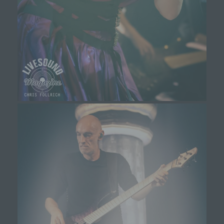
und Angebote auf unserer Internetseite im Sinne
des Benutzers optimiert werden. Cookies
ermöglichen uns, wie bereits erwähnt, die
Benutzer unserer Internetseite wiederzuerkennen.
Zweck dieser Wiedererkennung ist es, den
Nutzern die Verwendung unserer Internetseite zu
erleichtern. Der Benutzer einer Internetseite, die
Cookies verwendet, muss beispielsweise nicht bei
jedem Besuch der Internetseite erneut seine
Zugangsdaten eingeben, weil dies von der
Internetseite und dem auf dem Computersystem
des Benutzers abgelegten Cookie übernommen
wird. Ein weiteres Beispiel ist das Cookie eines
Warenkorbes im Online-Shop. Der Online-Shop
merkt sich die Artikel, die ein Kunde in den
virtuellen Warenkorb gelegt hat, über ein Cookie.
Die betroffene Person kann die Setzung von
Cookies durch unsere Internetseite jederzeit
mittels einer entsprechenden Einstellung des
genutzten Internetbrowsers verhindern und damit
der Setzung von Cookies dauerhaft