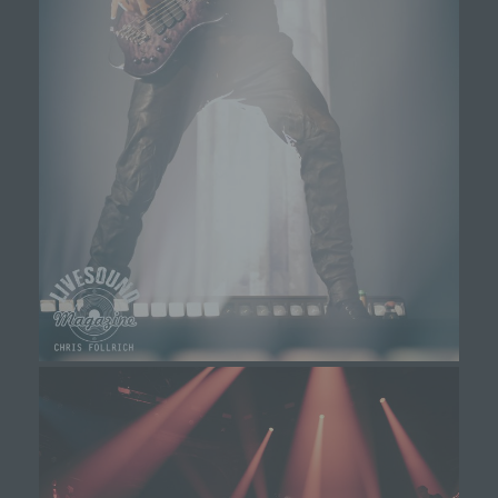
widersprechen. Ferner können bereits gesetzte
Cookies jederzeit über einen Internetbrowser oder
andere Softwareprogramme gelöscht werden. Dies
ist in allen gängigen Internetbrowsern möglich.
Deaktiviert die betroffene Person die Setzung von
Cookies in dem genutzten Internetbrowser, sind
unter Umständen nicht alle Funktionen unserer
Internetseite vollumfänglich nutzbar.
Erfassung von allgemeinen Daten und
Informationen
Die Internetseite erfasst mit jedem Aufruf der
Internetseite durch eine betroffene Person oder ein
automatisiertes System eine Reihe von allgemeinen
Daten und Informationen. Diese allgemeinen Daten und
Informationen werden in den Logfiles des Servers
gespeichert. Erfasst werden können die (1)
verwendeten Browsertypen und Versionen, (2) das
vom zugreifenden System verwendete
Betriebssystem, (3) die Internetseite, von welcher ein
zugreifendes System auf unsere Internetseite gelangt
(sogenannte Referrer), (4) die Unterwebseiten, welche
über ein zugreifendes System auf unserer Internetseite
angesteuert werden, (5) das Datum und die Uhrzeit