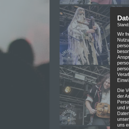
Dat
Stand
Wir f
Nutzu
perso
beson
Anspr
perso
perso
Verar
Einwi
Die V
der A
Perso
und i
Daten
unser
uns e