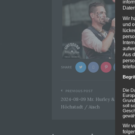
infor
Daten
Wir h
und o
lücke
perso
Inter
aufwe
Aus d
perso
telef
SHARE
Begri
Beitragsnavigation
Die Da
PREVIOUS POST
Europ
2024-08-09 Mr. Hurley & die Pulve
Grund
soll s
Höchstadt / Aisch
Geschä
gewähr
Wir v
folge