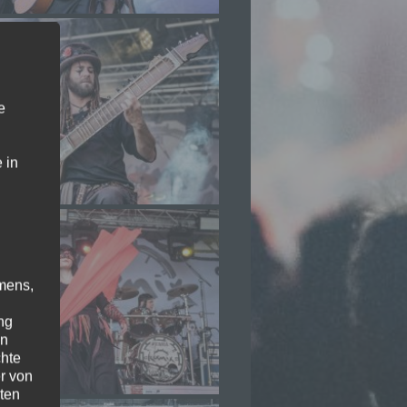
e
 in
mens,
ng
en
chte
r von
ten