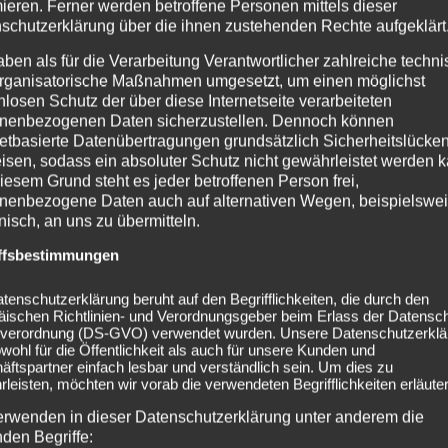
mieren. Ferner werden betroffene Personen mittels dieser
schutzerklärung über die ihnen zustehenden Rechte aufgeklärt
aben als für die Verarbeitung Verantwortlicher zahlreiche techn
rganisatorische Maßnahmen umgesetzt, um einen möglichst
nlosen Schutz der über diese Internetseite verarbeiteten
nenbezogenen Daten sicherzustellen. Dennoch können
netbasierte Datenübertragungen grundsätzlich Sicherheitslücke
isen, sodass ein absoluter Schutz nicht gewährleistet werden k
iesem Grund steht es jeder betroffenen Person frei,
nenbezogene Daten auch auf alternativen Wegen, beispielswe
onisch, an uns zu übermitteln.
ffsbestimmungen
tenschutzerklärung beruht auf den Begrifflichkeiten, die durch den
äischen Richtlinien- und Verordnungsgeber beim Erlass der Datensc
raffen @Schlosshof Festival
2024-08-10 Rauhbein @Schl
verordnung (DS-GVO) verwendet wurden. Unsere Datenschutzerklä
owohl für die Öffentlichkeit als auch für unsere Kunden und
ftspartner einfach lesbar und verständlich sein. Um dies zu
leisten, möchten wir vorab die verwendeten Begrifflichkeiten erläuter
erwenden in dieser Datenschutzerklärung unter anderem die
nden Begriffe: