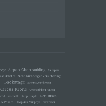
hang
der
, das
Airport Obertraubling
cept
Amorphis
Arena Nürnberger Versicherung
eas Gabalier
Backstage
Backstage München
Circus Krone
Concertbüro Franken
Der Hirsch
ener
Deep Purple
avid Hasselhoff
wendet
Dropkick Murphys
Die Prinzen
eisbrecher
che