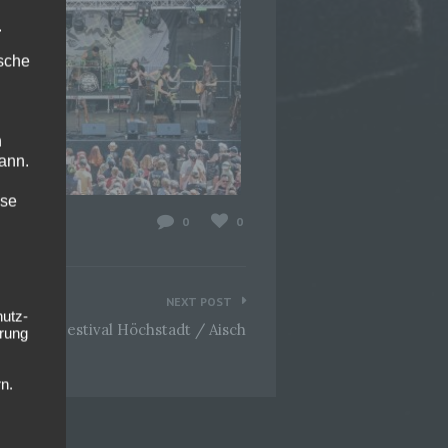
.
ische
n
ann.
ise
0
0
NEXT POST
hutz-
osshof Festival Höchstadt / Aisch
rung
n.