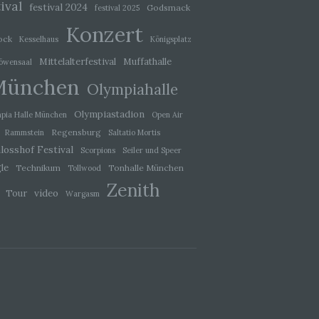
ival
festival 2024
Godsmack
festival 2025
eben,
Konzert
el
ock
Kesselhaus
Königsplatz
Mittelalterfestival
Muffathalle
öwensaal
München
Olympiahalle
Olympiastadion
pia Halle München
Open Air
 einer
g
Regensburg
Rammstein
Saltatio Mortis
losshof Festival
Scorpions
Seiler und Speer
le
Technikum
Tonhalle München
Tollwood
ie
Zenith
baren
video
Tour
Wargasm
rliche
llein
itung
tel