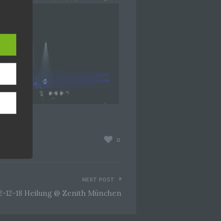
er, zu
en
en,
0
g
NEXT POST
2-12-18 Heilung @ Zenith München
hang