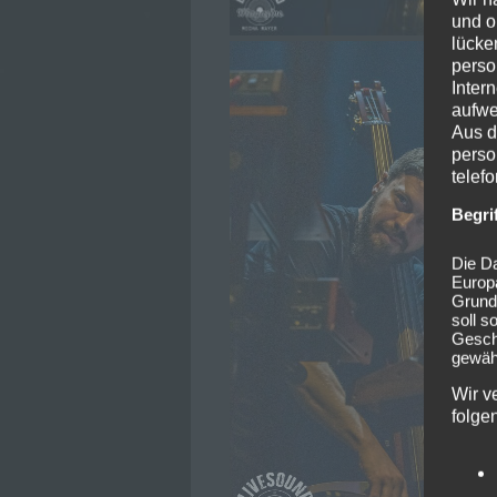
und o
lücke
perso
Inter
aufwe
Aus d
perso
telef
Begri
Die Da
Europ
Grund
soll s
Geschä
gewähr
Wir v
folge