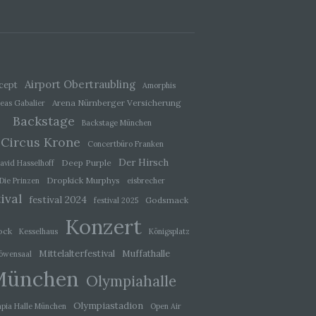
der
, das
Airport Obertraubling
cept
Amorphis
Arena Nürnberger Versicherung
eas Gabalier
Backstage
Backstage München
Circus Krone
Concertbüro Franken
Der Hirsch
Deep Purple
avid Hasselhoff
Dropkick Murphys
Die Prinzen
eisbrecher
ival
festival 2024
Godsmack
festival 2025
Konzert
ock
Kesselhaus
Königsplatz
ener
Mittelalterfestival
Muffathalle
wendet
öwensaal
che
München
Olympiahalle
eben,
el
Olympiastadion
pia Halle München
Open Air