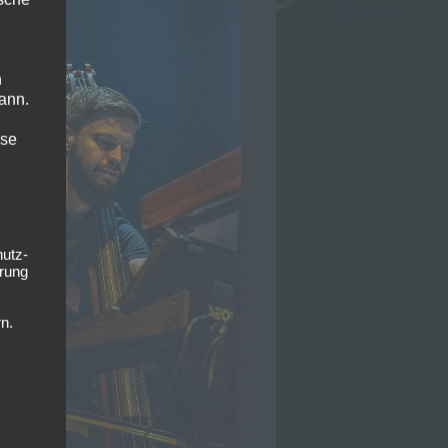
n
ann.
ise
hutz-
rung
n.