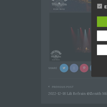
E
SHARE
Beitragsnavigation
PREVIOUS POST
2022-12-18 Lili Refrain @Zenith 