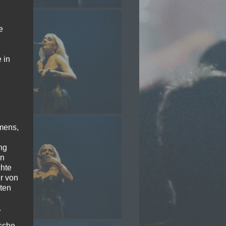
e
 in
mens,
ng
en
chte
r von
ten
.
ische