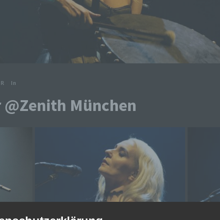
ER
In
r @Zenith München