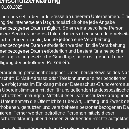
enschutzerklärung
: 01.09.2025
reuen uns sehr über Ihr Interesse an unserem Unternehmen. Ein
ng der Internetseiten ist grundsätzlich ohne jede Angabe
nenbezogener Daten möglich. Sofern eine betroffene Person
dere Services unseres Unternehmens über unsere Internetseite
uch nehmen möchte, könnte jedoch eine Verarbeitung
nenbezogener Daten erforderlich werden. Ist die Verarbeitung
nenbezogener Daten erforderlich und besteht für eine solche
beitung keine gesetzliche Grundlage, holen wir generell eine
lligung der betroffenen Person ein.
erarbeitung personenbezogener Daten, beispielsweise des Na
nschrift, E-Mail-Adresse oder Telefonnummer einer betroffenen
n, erfolgt stets im Einklang mit der Datenschutz-Grundverordnu
n Übereinstimmung mit den für uns geltenden landesspezifisch
schutzbestimmungen. Mittels dieser Datenschutzerklärung mö
 Unternehmen die Öffentlichkeit über Art, Umfang und Zweck de
rhobenen, genutzten und verarbeiteten personenbezogenen Da
mieren. Ferner werden betroffene Personen mittels dieser
schutzerklärung über die ihnen zustehenden Rechte aufgeklärt
aben als für die Verarbeitung Verantwortlicher zahlreiche techn