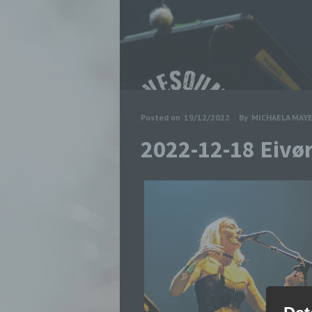
Posted on
19/12/2022
By
MICHAELA MAY
2022-12-18 Eivø