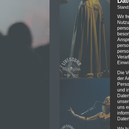
Dat
Stand
Wir f
Nutzu
perso
beson
Anspr
perso
perso
Verar
Einwi
Die V
der A
Perso
und i
Daten
unser
uns e
infor
Daten
Wir h