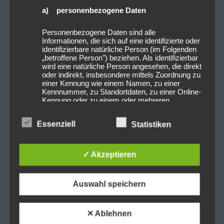
a) personenbezogene Daten
Personenbezogene Daten sind alle
Informationen, die sich auf eine identifizierte oder
identifizierbare natürliche Person (im Folgenden
„betroffene Person") beziehen. Als identifizierbar
wird eine natürliche Person angesehen, die direkt
oder indirekt, insbesondere mittels Zuordnung zu
einer Kennung wie einem Namen, zu einer
Kennnummer, zu Standortdaten, zu einer Online-
Kennung oder zu einem oder mehreren
besonderen Merkmalen, die Ausdruck der
physischen, physiologischen, genetischen,
Essenziell
Statistiken
psychischen, wirtschaftlichen, kulturellen oder
sozialen Identität dieser natürlichen Person sind,
identifiziert werden kann.
✓ Akzeptieren
0
0
b) betroffene Person
Auswahl speichern
Beitragsnavigation
Betroffene Person ist jede identifizierte oder
PREVIOUS POST
NEXT POST
identifizierbare natürliche Person, deren
2022-09-30 The Foxies
2022-10-07 Diamond
personenbezogene Daten von dem für die
✕ Ablehnen
Verarbeitung Verantwortlichen verarbeitet