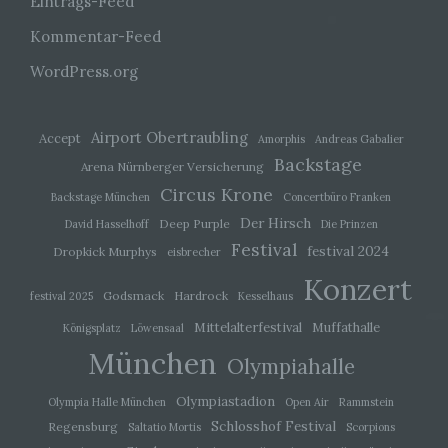
Eintrags-Feed
Kommentar-Feed
j) Dritter
WordPress.org
Dritter ist eine natürliche oder juristische Person,
Behörde, Einrichtung oder andere Stelle außer
der betroffenen Person, dem Verantwortlichen,
Airport Obertraubling
Accept
Amorphis
Andreas Gabalier
dem Auftragsverarbeiter und den Personen, die
Backstage
unter der unmittelbaren Verantwortung des
Arena Nürnberger Versicherung
Verantwortlichen oder des Auftragsverarbeiters
Circus Krone
Backstage München
Concertbüro Franken
befugt sind, die personenbezogenen Daten zu
verarbeiten.
Der Hirsch
Deep Purple
David Hasselhoff
Die Prinzen
Festival
festival 2024
Dropkick Murphys
eisbrecher
k) Einwilligung
Konzert
Godsmack
Hardrock
festival 2025
Kesselhaus
Einwilligung ist jede von der betroffenen Person
Mittelalterfestival
Muffathalle
Königsplatz
Löwensaal
freiwillig für den bestimmten Fall in informierter
München
Weise und unmissverständlich abgegebene
Olympiahalle
Willensbekundung in Form einer Erklärung oder
einer sonstigen eindeutigen bestätigenden
Olympiastadion
Olympia Halle München
Open Air
Rammstein
Handlung, mit der die betroffene Person zu
verstehen gibt, dass sie mit der Verarbeitung der
Schlosshof Festival
Regensburg
Saltatio Mortis
Scorpions
sie betreffenden personenbezogenen Daten