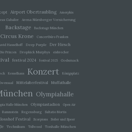
ener
Airport Obertraubling
cept
wendet
Amorphis
che
Arena Nürnberger Versicherung
eas Gabalier
Backstage
eben,
Backstage München
el
Circus Krone
Concertbüro Franken
Der Hirsch
Deep Purple
avid Hasselhoff
Dropkick Murphys
Die Prinzen
eisbrecher
ival
festival 2024
Godsmack
festival 2025
 einer
Konzert
g
ock
Kesselhaus
Königsplatz
Mittelalterfestival
Muffathalle
öwensaal
München
Olympiahalle
ie
baren
Olympiastadion
pia Halle München
Open Air
Regensburg
Rammstein
Saltatio Mortis
losshof Festival
Scorpions
Seiler und Speer
le
Technikum
Tonhalle München
Tollwood