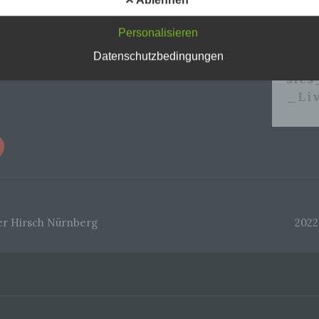
Verantwortlichen verarbeitet werden.
Personalisieren
c) Verarbeitung
Datenschutzbedingungen
202
sie
Verarbeitung ist jeder mit oder ohne Hilfe automatisierter Verfahren
ausgeführte Vorgang oder jede solche Vorgangsreihe im Zusammen
_Liv
mit personenbezogenen Daten wie das Erheben, das Erfassen, die
Organisation, das Ordnen, die Speicherung, die Anpassung oder
Veränderung, das Auslesen, das Abfragen, die Verwendung, die
Offenlegung durch Übermittlung, Verbreitung oder eine andere Form 
Bereitstellung, den Abgleich oder die Verknüpfung, die Einschränkung
Löschen oder die Vernichtung.
d) Einschränkung der Verarbeitung
er Hirsch Nürnberg
2022
Einschränkung der Verarbeitung ist die Markierung gespeicherter
personenbezogener Daten mit dem Ziel, ihre künftige Verarbeitung
einzuschränken.
e) Profiling