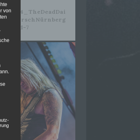
chte
r von
2_06_14_TheDeadDai
ten
s_DerHirschNürnberg
vesound-7
.
ische
n
ann.
ise
hutz-
rung