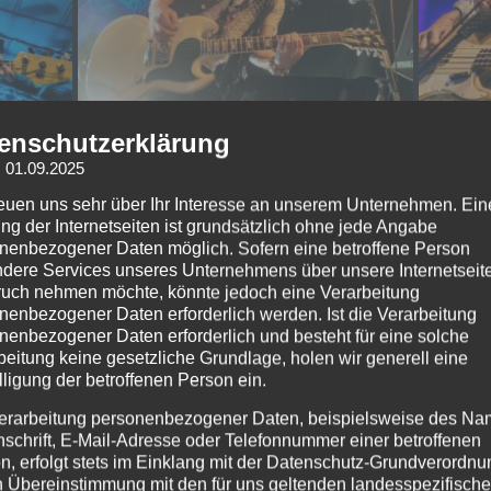
enschutzerklärung
Dai
2022_06_14_TheDeadDai
202
: 01.09.2025
berg
sies_DerHirschNürnberg
sie
reuen uns sehr über Ihr Interesse an unserem Unternehmen. Ein
_Livesound-2
_Li
ng der Internetseiten ist grundsätzlich ohne jede Angabe
nenbezogener Daten möglich. Sofern eine betroffene Person
dere Services unseres Unternehmens über unsere Internetseite
uch nehmen möchte, könnte jedoch eine Verarbeitung
nenbezogener Daten erforderlich werden. Ist die Verarbeitung
nenbezogener Daten erforderlich und besteht für eine solche
beitung keine gesetzliche Grundlage, holen wir generell eine
lligung der betroffenen Person ein.
erarbeitung personenbezogener Daten, beispielsweise des Na
nschrift, E-Mail-Adresse oder Telefonnummer einer betroffenen
n, erfolgt stets im Einklang mit der Datenschutz-Grundverordnu
n Übereinstimmung mit den für uns geltenden landesspezifisch