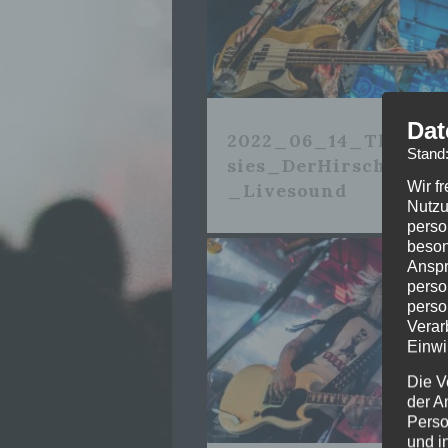
Dat
2022_06_14_TheDead
Stand
sies_DerHirschNürn
Wir f
_Livesound
Nutzu
perso
beson
Anspr
perso
perso
Verar
Einwi
Die V
der A
Perso
und i