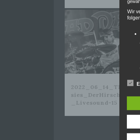
gewähr
Wir v
folge
E
2022_06_14_TheDead
sies_DerHirschNürn
_Livesound-15