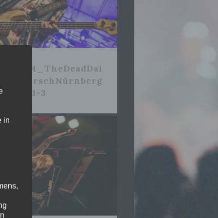
2_06_14_TheDeadDai
s_DerHirschNürnberg
e
vesound-3
 in
mens,
ng
en