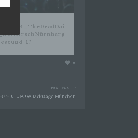
2_06_14_TheDeadDai
s_DerHirschNürnberg
hang
esound-17
der
0
, das
NEXT POST
-07-03 UFO @Backstage München