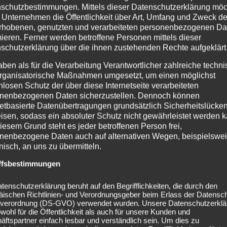
schutzbestimmungen. Mittels dieser Datenschutzerklärung mö
 Unternehmen die Öffentlichkeit über Art, Umfang und Zweck de
Dai
2022_06_14_TheDeadDai
202
rhobenen, genutzten und verarbeiteten personenbezogenen Da
berg
sies_DerHirschNürnberg
sie
mieren. Ferner werden betroffene Personen mittels dieser
_Livesound-6
_Li
schutzerklärung über die ihnen zustehenden Rechte aufgeklärt
aben als für die Verarbeitung Verantwortlicher zahlreiche techn
rganisatorische Maßnahmen umgesetzt, um einen möglichst
nlosen Schutz der über diese Internetseite verarbeiteten
nenbezogenen Daten sicherzustellen. Dennoch können
netbasierte Datenübertragungen grundsätzlich Sicherheitslücke
isen, sodass ein absoluter Schutz nicht gewährleistet werden k
iesem Grund steht es jeder betroffenen Person frei,
nenbezogene Daten auch auf alternativen Wegen, beispielswe
onisch, an uns zu übermitteln.
ffsbestimmungen
tenschutzerklärung beruht auf den Begrifflichkeiten, die durch den
Dai
2022_06_14_TheDeadDai
äischen Richtlinien- und Verordnungsgeber beim Erlass der Datensc
verordnung (DS-GVO) verwendet wurden. Unsere Datenschutzerklä
berg
sies_DerHirschNürnberg
owohl für die Öffentlichkeit als auch für unsere Kunden und
_Livesound-9
ftspartner einfach lesbar und verständlich sein. Um dies zu