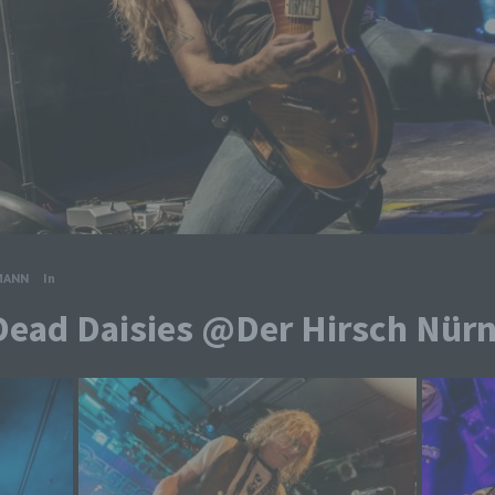
MANN
In
Dead Daisies @Der Hirsch Nür