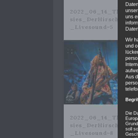
Daten
unser
2022_06_14_TheDead
uns e
sies_DerHirschNürn
infor
_Livesound-5
Daten
Wir h
und o
lücke
perso
Inter
aufwe
Aus d
perso
telef
Begri
Die Da
2022_06_14_TheDead
Europ
Grund
sies_DerHirschNürn
soll s
_Livesound-8
Geschä