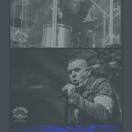
personenbezogenen Daten entscheidet. Sind die
Zwecke und Mittel dieser Verarbeitung durch das
Unionsrecht oder das Recht der Mitgliedstaaten
vorgegeben, so kann der Verantwortliche
beziehungsweise können die bestimmten
Kriterien seiner Benennung nach dem
Unionsrecht oder dem Recht der Mitgliedstaaten
vorgesehen werden.
h) Auftragsverarbeiter
Auftragsverarbeiter ist eine natürliche oder
juristische Person, Behörde, Einrichtung oder
andere Stelle, die personenbezogene Daten im
Auftrag des Verantwortlichen verarbeitet.
i) Empfänger
Empfänger ist eine natürliche oder juristische
Person, Behörde, Einrichtung oder andere Stelle,
der personenbezogene Daten offengelegt
werden, unabhängig davon, ob es sich bei ihr um