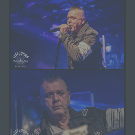
einen Dritten handelt oder nicht. Behörden, die im
Rahmen eines bestimmten
Untersuchungsauftrags nach dem Unionsrecht
oder dem Recht der Mitgliedstaaten
möglicherweise personenbezogene Daten
erhalten, gelten jedoch nicht als Empfänger.
j) Dritter
Dritter ist eine natürliche oder juristische Person,
Behörde, Einrichtung oder andere Stelle außer
der betroffenen Person, dem Verantwortlichen,
dem Auftragsverarbeiter und den Personen, die
unter der unmittelbaren Verantwortung des
Verantwortlichen oder des Auftragsverarbeiters
befugt sind, die personenbezogenen Daten zu
verarbeiten.
k) Einwilligung
Einwilligung ist jede von der betroffenen Person
freiwillig für den bestimmten Fall in informierter