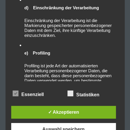
d) Einschränkung der Verarbeitung
Einschränkung der Verarbeitung ist die
Markierung gespeicherter personenbezogener
Daten mit dem Ziel, ihre künftige Verarbeitung
einzuschränken.
e) Profiling
Profiling ist jede Art der automatisierten
Verarbeitung personenbezogener Daten, die
darin besteht, dass diese personenbezogenen
Daten verwendet werden, um bestimmte
persönliche Aspekte, die sich auf eine natürliche
Person beziehen, zu bewerten, insbesondere,
Essenziell
Statistiken
um Aspekte bezüglich Arbeitsleistung,
wirtschaftlicher Lage, Gesundheit, persönlicher
Vorlieben, Interessen, Zuverlässigkeit, Verhalten,
Aufenthaltsort oder Ortswechsel dieser
✓ Akzeptieren
natürlichen Person zu analysieren oder
vorherzusagen.
Auswahl speichern