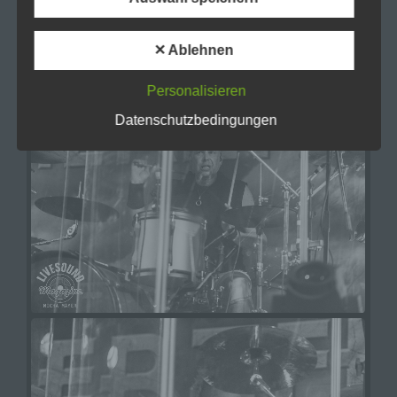
f) Pseudonymisierung
✕ Ablehnen
Pseudonymisierung ist die Verarbeitung
personenbezogener Daten in einer Weise, auf
Personalisieren
welche die personenbezogenen Daten ohne
Hinzuziehung zusätzlicher Informationen nicht
Datenschutzbedingungen
mehr einer spezifischen betroffenen Person
zugeordnet werden können, sofern diese
zusätzlichen Informationen gesondert aufbewahrt
werden und technischen und organisatorischen
Maßnahmen unterliegen, die gewährleisten, dass
die personenbezogenen Daten nicht einer
identifizierten oder identifizierbaren natürlichen
Person zugewiesen werden.
g) Verantwortlicher oder für die
Verarbeitung Verantwortlicher
Verantwortlicher oder für die Verarbeitung
Verantwortlicher ist die natürliche oder juristische
Person, Behörde, Einrichtung oder andere Stelle,
die allein oder gemeinsam mit anderen über die
Zwecke und Mittel der Verarbeitung von