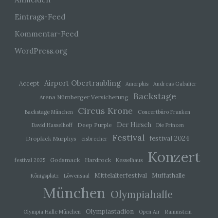
Verantwortlicher im Sinne der Datenschutz-
Eintrags-Feed
Grundverordnung, sonstiger in den Mitgliedstaaten der
Europäischen Union geltenden Datenschutzgesetze
Kommentar-Feed
und anderer Bestimmungen mit
datenschutzrechtlichem Charakter ist die:
WordPress.org
Michaela Mayerr
Hauffstraße 10
Airport Obertraubling
Accept
Amorphis
Andreas Gabalier
90491 Nürnberg
Backstage
Arena Nürnberger Versicherung
Circus Krone
Deutschland
Backstage München
Concertbüro Franken
Der Hirsch
Deep Purple
David Hasselhoff
Die Prinzen
01777102175
Festival
festival 2024
Dropkick Murphys
eisbrecher
E-Mail: info@livesound-magazine.com
Konzert
Godsmack
Hardrock
Cookies / SessionStorage / LocalStorage
festival 2025
Kesselhaus
Mittelalterfestival
Muffathalle
Königsplatz
Löwensaal
Die Internetseiten verwenden teilweise so genannte
München
Cookies, LocalStorage und SessionStorage. Dies dient
Olympiahalle
dazu, unser Angebot nutzerfreundlicher, effektiver und
sicherer zu machen. Local Storage und
Olympiastadion
Olympia Halle München
Open Air
Rammstein
SessionStorage ist eine Technologie, mit welcher ihr