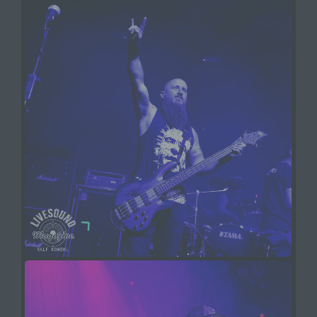
identifizierten oder identifizierbaren natürlichen
Person zugewiesen werden.
g) Verantwortlicher oder für die
Verarbeitung Verantwortlicher
Verantwortlicher oder für die Verarbeitung
Verantwortlicher ist die natürliche oder juristische
Person, Behörde, Einrichtung oder andere Stelle,
die allein oder gemeinsam mit anderen über die
Zwecke und Mittel der Verarbeitung von
personenbezogenen Daten entscheidet. Sind die
Zwecke und Mittel dieser Verarbeitung durch das
Unionsrecht oder das Recht der Mitgliedstaaten
vorgegeben, so kann der Verantwortliche
beziehungsweise können die bestimmten
Kriterien seiner Benennung nach dem
Unionsrecht oder dem Recht der Mitgliedstaaten
vorgesehen werden.
h) Auftragsverarbeiter