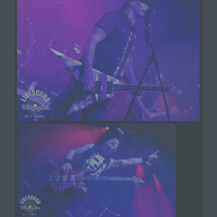
Auftragsverarbeiter ist eine natürliche oder
juristische Person, Behörde, Einrichtung oder
andere Stelle, die personenbezogene Daten im
Auftrag des Verantwortlichen verarbeitet.
i) Empfänger
Empfänger ist eine natürliche oder juristische
Person, Behörde, Einrichtung oder andere Stelle,
der personenbezogene Daten offengelegt
werden, unabhängig davon, ob es sich bei ihr um
einen Dritten handelt oder nicht. Behörden, die im
Rahmen eines bestimmten
Untersuchungsauftrags nach dem Unionsrecht
oder dem Recht der Mitgliedstaaten
möglicherweise personenbezogene Daten
erhalten, gelten jedoch nicht als Empfänger.
j) Dritter
Dritter ist eine natürliche oder juristische Person,
Behörde, Einrichtung oder andere Stelle außer