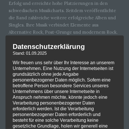
Erfolg und erreichte hohe Platzierungen in den
schwedischen Musikcharts. Seitdem veröffentlichte
die Band zahlreiche weitere erfolgreiche Alben und
Singles. Ihre Musik verbindet Elemente aus
Alternative Rock, Post-Grunge und modernem Rock.
Typisch für ihre Lieder sind eingängige Melodien,
Datenschutzerklärung
kraftvolle Gitarrenklänge und gefühlvolle Texte über
Stand: 01.09.2025
Liebe, Verlust und persönliche Erfahrungen.
Wir freuen uns sehr über Ihr Interesse an unserem
Takida
hat sich nicht nur in Schweden, sondern auch
Unternehmen. Eine Nutzung der Internetseiten ist
in anderen europäischen Ländern eine treue
grundsätzlich ohne jede Angabe
Fangemeinde aufgebaut. Die Band ist für ihre
personenbezogener Daten möglich. Sofern eine
betroffene Person besondere Services unseres
energiegeladenen Live-Auftritte bekannt und tritt
Unternehmens über unsere Internetseite in
regelmäßig auf Festivals sowie bei großen
Anspruch nehmen möchte, könnte jedoch eine
Konzerten auf. Durch ihre Nähe zu den Fans und ihre
Verarbeitung personenbezogener Daten
authentische Art konnten sie ihre Popularität über
erforderlich werden. Ist die Verarbeitung
personenbezogener Daten erforderlich und
viele Jahre hinweg erhalten.
besteht für eine solche Verarbeitung keine
gesetzliche Grundlage, holen wir generell eine
Ein weiterer Grund für den Erfolg von
Takida
ist ihre