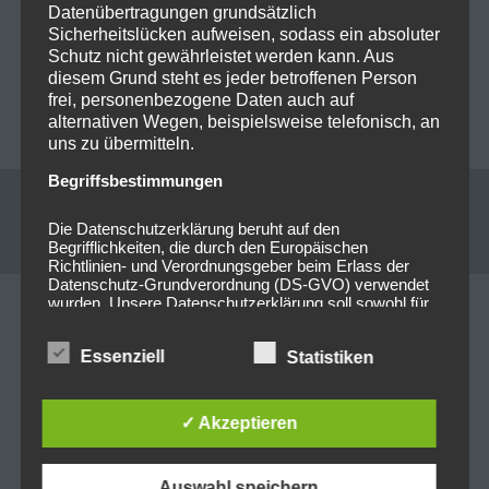
Beitragsnavigation
PREVIOUS POST
NEXT POST
Datenübertragungen grundsätzlich
Sicherheitslücken aufweisen, sodass ein absoluter
Vorankündigung : 2026-
Vorankündigung : 2026-
Schutz nicht gewährleistet werden kann. Aus
10-11 Black Star Riders &
07-18 Lieder am See
diesem Grund steht es jeder betroffenen Person
Tyketto @Airport
@Brombachsee
frei, personenbezogene Daten auch auf
Obertraubling
alternativen Wegen, beispielsweise telefonisch, an
uns zu übermitteln.
Begriffsbestimmungen
Leave a reply
Die Datenschutzerklärung beruht auf den
Begrifflichkeiten, die durch den Europäischen
Richtlinien- und Verordnungsgeber beim Erlass der
Datenschutz-Grundverordnung (DS-GVO) verwendet
wurden. Unsere Datenschutzerklärung soll sowohl für
Your email address will not be published. Required
die Öffentlichkeit als auch für unsere Kunden und
Geschäftspartner einfach lesbar und verständlich sein.
fields are marked *
Essenziell
Statistiken
Um dies zu gewährleisten, möchten wir vorab die
verwendeten Begrifflichkeiten erläutern.
Kommentar
*
Wir verwenden in dieser Datenschutzerklärung
✓ Akzeptieren
unter anderem die folgenden Begriffe:
Auswahl speichern