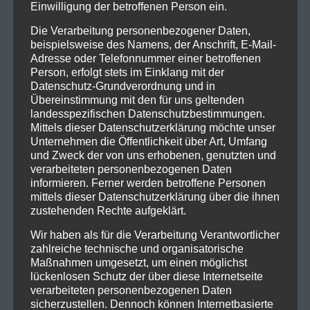
Einwilligung der betroffenen Person ein.
Fähigkeit, ihren Stil weiterzuentwickeln, ohne ihre
musikalischen Wurzeln zu verlieren. Dadurch
Die Verarbeitung personenbezogener Daten,
beispielsweise des Namens, der Anschrift, E-Mail-
sprechen sie sowohl langjährige Fans als auch neue
Adresse oder Telefonnummer einer betroffenen
Zuhörer an. Heute zählt
Takida
zu den
Person, erfolgt stets im Einklang mit der
erfolgreichsten Rockbands Skandinaviens und bleibt
Datenschutz-Grundverordnung und in
ein wichtiger Bestandteil der modernen
Übereinstimmung mit den für uns geltenden
landesspezifischen Datenschutzbestimmungen.
schwedischen Rockmusik.
Mittels dieser Datenschutzerklärung möchte unser
Unternehmen die Öffentlichkeit über Art, Umfang
Tickets gibt es unter :
und Zweck der von uns erhobenen, genutzten und
https://www.eventim.de/artist/takida/?affiliate=EYA
verarbeiteten personenbezogenen Daten
informieren. Ferner werden betroffene Personen
Link :
https://www.takidamusic.com
mittels dieser Datenschutzerklärung über die ihnen
zustehenden Rechte aufgeklärt.
Wir haben als für die Verarbeitung Verantwortlicher
zahlreiche technische und organisatorische
Maßnahmen umgesetzt, um einen möglichst
0
0
lückenlosen Schutz der über diese Internetseite
verarbeiteten personenbezogenen Daten
sicherzustellen. Dennoch können Internetbasierte