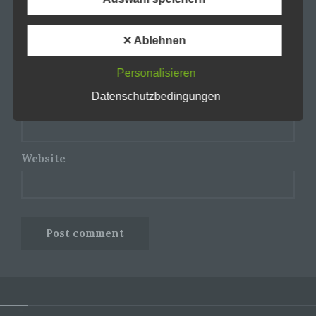
a) personenbezogene Daten
✕ Ablehnen
Name
*
Personenbezogene Daten sind alle
Informationen, die sich auf eine identifizierte oder
Personalisieren
identifizierbare natürliche Person (im Folgenden
„betroffene Person") beziehen. Als identifizierbar
Datenschutzbedingungen
wird eine natürliche Person angesehen, die direkt
E-Mail-Adresse
*
oder indirekt, insbesondere mittels Zuordnung zu
einer Kennung wie einem Namen, zu einer
Kennnummer, zu Standortdaten, zu einer Online-
Kennung oder zu einem oder mehreren
Website
besonderen Merkmalen, die Ausdruck der
physischen, physiologischen, genetischen,
psychischen, wirtschaftlichen, kulturellen oder
sozialen Identität dieser natürlichen Person sind,
identifiziert werden kann.
b) betroffene Person
Betroffene Person ist jede identifizierte oder
identifizierbare natürliche Person, deren
personenbezogene Daten von dem für die